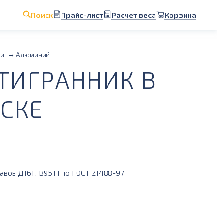
Прайс-лист
Расчет веса
Корзина
Поиск
ии
Алюминий
ИГРАННИК В
СКЕ
вов Д16Т, B95T1 по ГОСТ 21488-97.