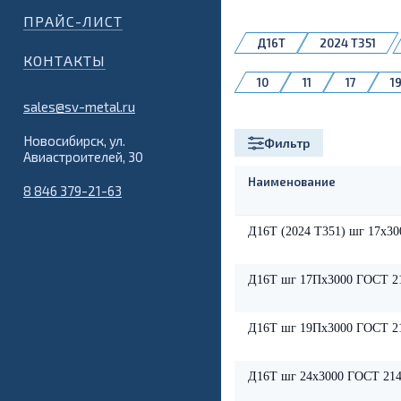
ПРАЙС-ЛИСТ
Д16Т
2024 T351
КОНТАКТЫ
10
11
17
1
sales@sv-metal.ru
Новосибирск, ул.
Фильтр
Авиастроителей, 30
Наименование
8 846 379-21-63
Д16Т (2024 Т351) шг 17х3
Д16Т шг 17Пх3000 ГОСТ 2
Д16Т шг 19Пх3000 ГОСТ 2
Д16Т шг 24х3000 ГОСТ 214