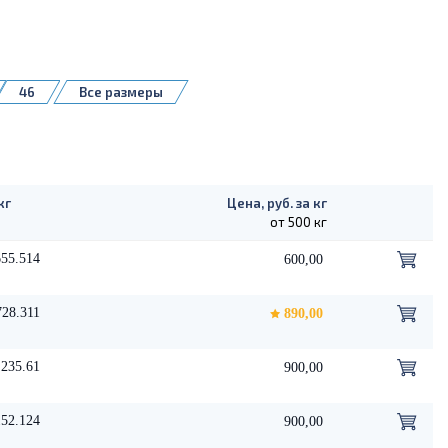
46
Все размеры
кг
Цена, руб. за кг
от 500 кг
55.514
600,00
728.311
890,00
235.61
900,00
152.124
900,00