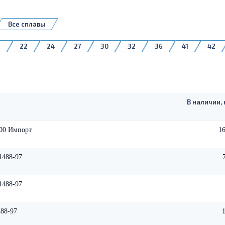
Все сплавы
9
22
24
27
30
32
36
41
42
В наличии, 
000 Импорт
16
1488-97
1488-97
88-97