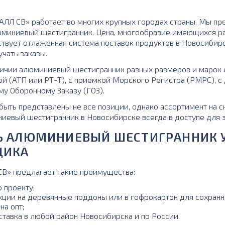
ЛЛ СВ» работает во многих крупных городах страны. Мы пре
юминиевый шестигранник. Цена, многообразие имеющихся ра
твует отлаженная система поставок продуктов в Новосибирс
чать заказы.
личии алюминиевый шестигранник разных размеров и марок 
й (АТП или РТ-Т), с приемкой Морского Регистра (РМРС), 
му Оборонному Заказу (ГОЗ).
быть представлены не все позиции, однако ассортимент на с
иевый шестигранник в Новосибирске всегда в доступе для з
Ь АЛЮМИНИЕВЫЙ ШЕСТИГРАННИК 
ЩИКА
» предлагает такие преимущества:
о проекту;
кции на деревянные поддоны или в гофрокартон для сохранн
на опт;
ставка в любой район Новосибирска и по России.