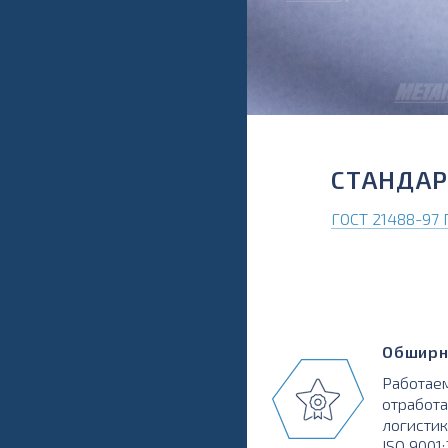
СТАНДА
ГОСТ 21488-97 
Обширн
Работаем
отработа
логистик
ISO 9001