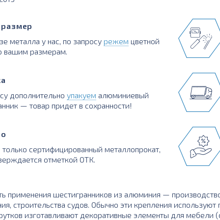
в размер
зе металла у нас, по запросу
режем
цветной
о вашим размерам.
ка
осу дополнительно
упакуем
алюминиевый
нник — товар придет в сохранности!
во
 только сертифицированный металлопрокат,
верждается отметкой ОТК.
ть применения шестигранников из алюминия — производств
ия, строительства судов. Обычно эти крепления используют
утков изготавливают декоративные элементы для мебели (ст