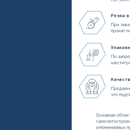
Резка 
При зака
прокат п
Упаков
По запр
шестигра
Качест
Продаем
что подт
Основная облас
самолетостроен
алюминиевых пр