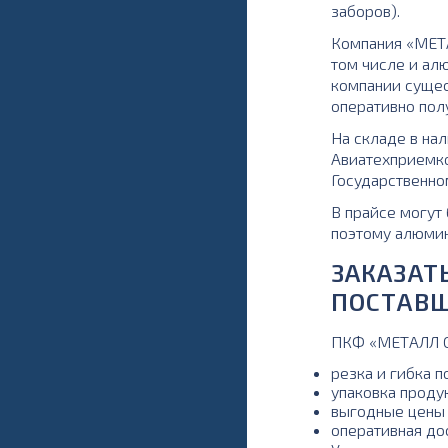
заборов).
Компания «МЕТА
том числе и ал
компании сущес
оперативно полу
На складе в на
Авиатехприемко
Государственно
В прайсе могут 
поэтому алюмин
ЗАКАЗАТ
ПОСТАВ
ПКФ «МЕТАЛЛ СВ
резка и гибка п
упаковка проду
выгодные цены 
оперативная до